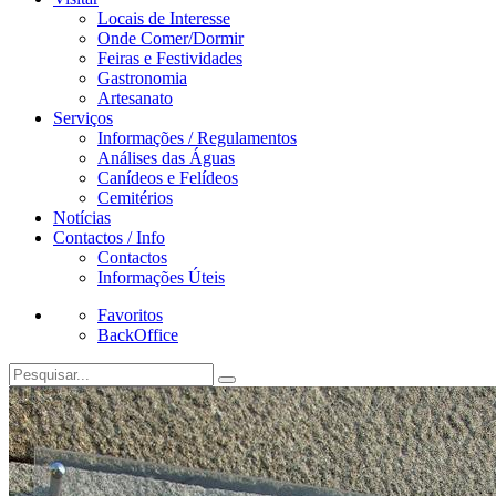
Locais de Interesse
Onde Comer/Dormir
Feiras e Festividades
Gastronomia
Artesanato
Serviços
Informações / Regulamentos
Análises das Águas
Canídeos e Felídeos
Cemitérios
Notícias
Contactos / Info
Contactos
Informações Úteis
Favoritos
BackOffice