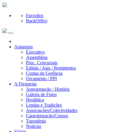
Favoritos
BackOffice
Autarquia
Executivo
Assembleia
Proc. Concursais
Editais / Atas / Regimentos
Contas de Gerência
Orçamento / PPI
A Freguesia
Apresentação / História
Galeria de Fotos
Heráldica
Lendas e Tradições
Associações/Colectividades
Caracterização/Censos
Toponímia
Notícias
Visitar