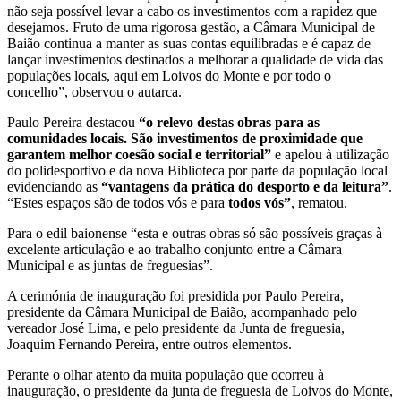
não seja possível levar a cabo os investimentos com a rapidez que
desejamos. Fruto de uma rigorosa gestão, a Câmara Municipal de
Baião continua a manter as suas contas equilibradas e é capaz de
lançar investimentos destinados a melhorar a qualidade de vida das
populações locais, aqui em Loivos do Monte e por todo o
concelho”, observou o autarca.
Paulo Pereira destacou
“o relevo destas obras para as
comunidades locais. São investimentos de proximidade que
garantem melhor coesão social e territorial”
e apelou à utilização
do polidesportivo e da nova Biblioteca por parte da população local
evidenciando as
“vantagens da prática do desporto e da leitura”
.
“Estes espaços são de todos vós e para
todos vós
”
, rematou.
Para o edil baionense “esta e outras obras só são possíveis graças à
excelente articulação e ao trabalho conjunto entre a Câmara
Municipal e as juntas de freguesias”.
A cerimónia de inauguração foi presidida por Paulo Pereira,
presidente da Câmara Municipal de Baião, acompanhado pelo
vereador José Lima, e pelo presidente da Junta de freguesia,
Joaquim Fernando Pereira, entre outros elementos.
Perante o olhar atento da muita população que ocorreu à
inauguração, o presidente da junta de freguesia de Loivos do Monte,