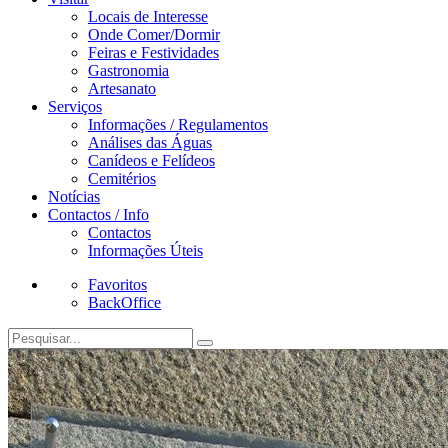
Locais de Interesse
Onde Comer/Dormir
Feiras e Festividades
Gastronomia
Artesanato
Serviços
Informações / Regulamentos
Análises das Águas
Canídeos e Felídeos
Cemitérios
Notícias
Contactos / Info
Contactos
Informações Úteis
Favoritos
BackOffice