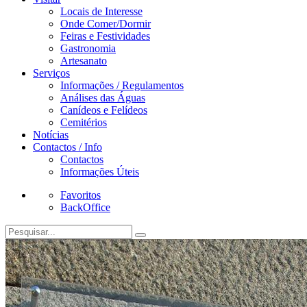
Locais de Interesse
Onde Comer/Dormir
Feiras e Festividades
Gastronomia
Artesanato
Serviços
Informações / Regulamentos
Análises das Águas
Canídeos e Felídeos
Cemitérios
Notícias
Contactos / Info
Contactos
Informações Úteis
Favoritos
BackOffice