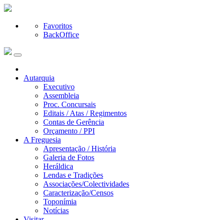
Favoritos
BackOffice
Autarquia
Executivo
Assembleia
Proc. Concursais
Editais / Atas / Regimentos
Contas de Gerência
Orçamento / PPI
A Freguesia
Apresentação / História
Galeria de Fotos
Heráldica
Lendas e Tradições
Associações/Colectividades
Caracterização/Censos
Toponímia
Notícias
Visitar